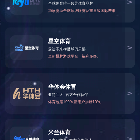
406油缸管
660油缸8米
IMG_20211228_144421
S355J2H油缸500